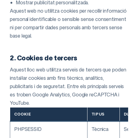
Mostrar publicitat personalitzada.
Aquest web no utilitza cookies per recollir informació
personal identificable o sensible sense consentiment
ni per compartir dades personals amb tercers sense
base legal.
2. Cookies de tercers
Aquest lloc web utilitza serveis de tercers que poden
instal·lar cookies amb fins tècnics, analítics,
publicitaris i de seguretat. Entre els principals serveis
es troben Google Analytics, Google reCAPTCHA i
YouTube.
COOKIE
TIPUS
DURAC
PHPSESSID
Tècnica
Sessi