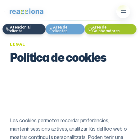
Atención al
Área de
Área de
cliente
clientes
Colaboradores
LEGAL
Política de cookies
Les cookies són petits fitxers que els llocs web
envien al navegador de l’usuari i que
s’emmagatzemen al seu dispositiu per registrar
informació sobre la navegació.
Les cookies permeten recordar preferències,
mantenir sessions actives, analitzar l’ús del lloc web o
mostrar continguts personalitzats. Poden tenir una