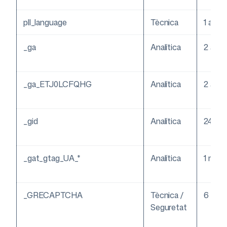
pll_language
Tècnica
1 any
_ga
Analítica
2 anys
_ga_ETJ0LCFQHG
Analítica
2 anys
_gid
Analítica
24 ho
_gat_gtag_UA_*
Analítica
1 minu
_GRECAPTCHA
Tècnica /
6 mes
Seguretat